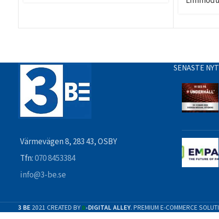
Limmodu
SENASTE NY
Värmevägen 8, 283 43, OSBY
Tfn:
070 8453384
info@3-be.se
3 BE
2021 CREATED BY
-DIGITAL ALLEY
. PREMIUM E-COMMERCE SOLUT
D