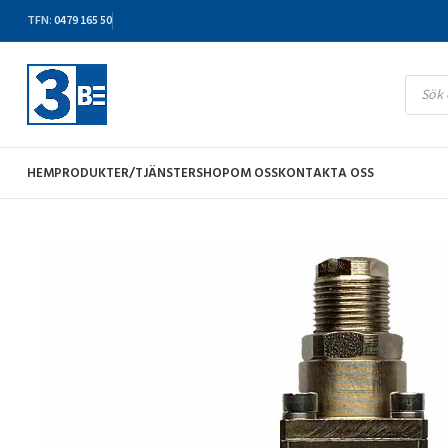
TFN
:
0479 165 50
HEM
PRODUKTER/TJÄNSTER
SHOP
OM OSS
KONTAKTA OSS