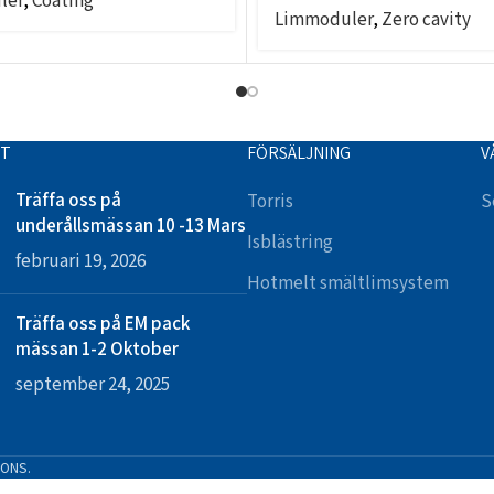
ler
,
Coating
Limmoduler
,
Zero cavity
TT
FÖRSÄLJNING
V
Träffa oss på
Torris
S
underållsmässan 10 -13 Mars
Isblästring
februari 19, 2026
Hotmelt smältlimsystem
Träffa oss på EM pack
mässan 1-2 Oktober
september 24, 2025
IONS.