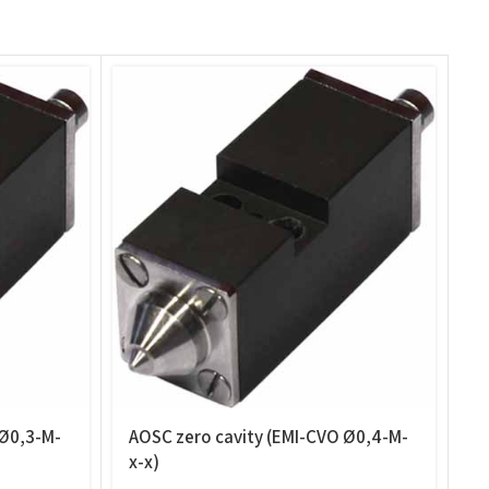
 Ø0,3-M-
AOSC zero cavity (EMI-CVO Ø0,4-M-
A
x-x)
w
M