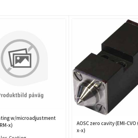
ting w/microadjustment
AOSC zero cavity (EMI-CVO
-RM-x)
x-x)