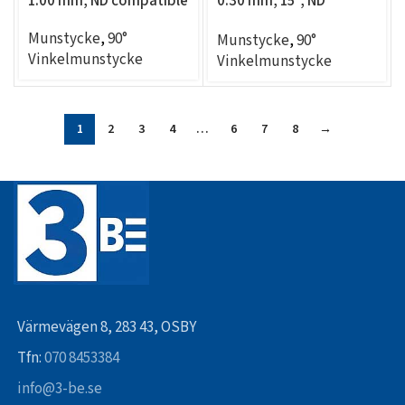
compatible
Munstycke
,
90°
Munstycke
,
90°
Vinkelmunstycke
Vinkelmunstycke
1
2
3
4
…
6
7
8
→
Värmevägen 8, 283 43, OSBY
Tfn:
070 8453384
info@3-be.se