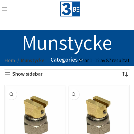
Munstycke
Categories
Hem
Munstycke
Visar 1–12 av 87 resultat
Show sidebar