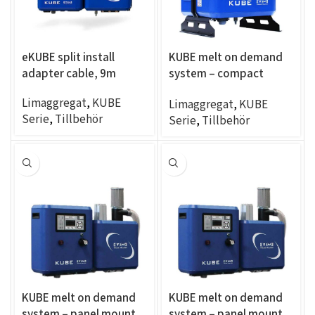
eKUBE split install
KUBE melt on demand
adapter cable, 9m
system – compact
adapter
Limaggregat
,
KUBE
Limaggregat
,
KUBE
Serie
,
Tillbehör
Serie
,
Tillbehör
KUBE melt on demand
KUBE melt on demand
system – panel mount,
system – panel mount,