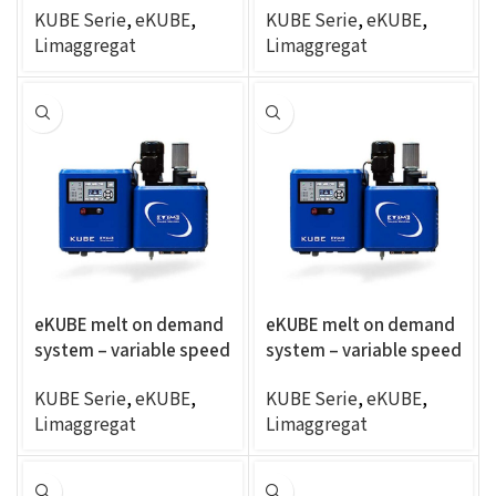
KUBE Serie
,
eKUBE
,
KUBE Serie
,
eKUBE
,
4exits
6exits
Limaggregat
Limaggregat
eKUBE melt on demand
eKUBE melt on demand
system – variable speed
system – variable speed
2.5CC/RPM, panel
4CC/RPM, panel mount,
KUBE Serie
,
eKUBE
,
KUBE Serie
,
eKUBE
,
mount, 4exits
6exits
Limaggregat
Limaggregat