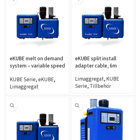
eKUBE melt on demand
eKUBE split install
system – variable speed
adapter cable, 6m
8CC/RPM, panel mount,
Limaggregat
,
KUBE
KUBE Serie
,
eKUBE
,
6exits
Serie
,
Tillbehör
Limaggregat