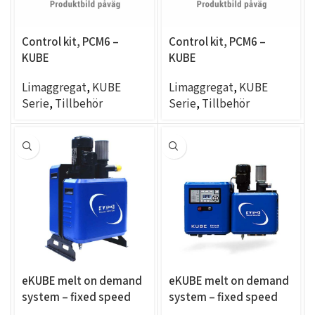
Control kit, PCM6 –
Control kit, PCM6 –
KUBE
KUBE
Limaggregat
,
KUBE
Limaggregat
,
KUBE
Serie
,
Tillbehör
Serie
,
Tillbehör
eKUBE melt on demand
eKUBE melt on demand
system – fixed speed
system – fixed speed
20KG/H, panel mount,
20KG/H, panel mount,