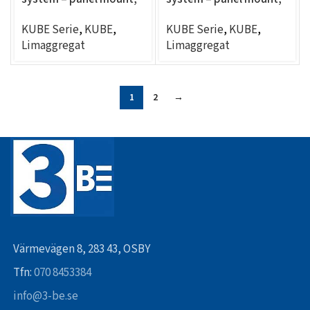
2 exits
4 exits
KUBE Serie
,
KUBE
,
KUBE Serie
,
KUBE
,
Limaggregat
Limaggregat
1
2
→
Värmevägen 8, 283 43, OSBY
Tfn:
070 8453384
info@3-be.se