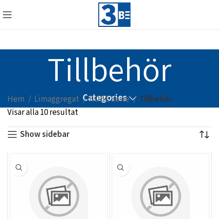
Tillbehör
Categories
Hem
Limaggregat
KUBE Serie
Tillbehör
Visar alla 10 resultat
Show sidebar