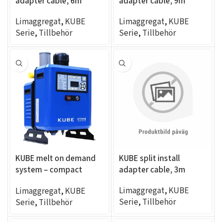
adapter cable, 6m
adapter cable, 9m
Limaggregat
,
KUBE
Limaggregat
,
KUBE
Serie
,
Tillbehör
Serie
,
Tillbehör
KUBE melt on demand
KUBE split install
system – compact
adapter cable, 3m
adapter
Limaggregat
,
KUBE
Limaggregat
,
KUBE
Serie
,
Tillbehör
Serie
,
Tillbehör