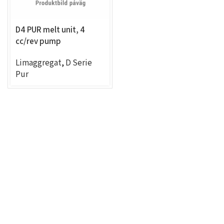
D4 PUR melt unit, 4
cc/rev pump
(53lb(24kg)/hr, 2 exit Ni
Limaggregat
,
D Serie
120)
Pur