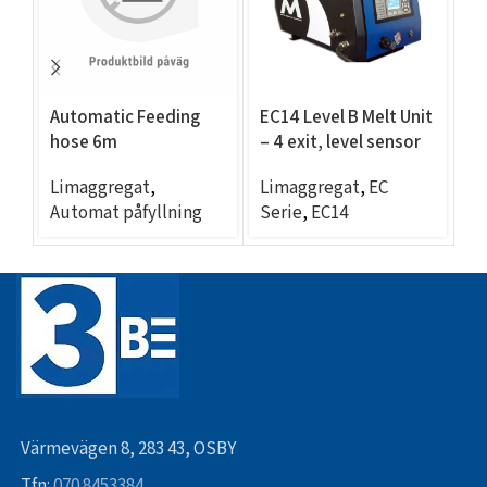
Automatic Feeding
EC14 Level B Melt Unit
EC
hose 6m
– 4 exit, level sensor
– 
Limaggregat
,
Limaggregat
,
EC
L
Automat påfyllning
Serie
,
EC14
Se
Värmevägen 8, 283 43, OSBY
Tfn:
070 8453384