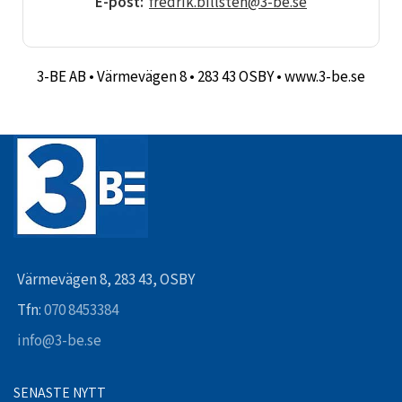
E-post:
fredrik.billsten@3-be.se
3-BE AB • Värmevägen 8 • 283 43 OSBY
•
www.3-be.se
Värmevägen 8, 283 43, OSBY
Tfn:
070 8453384
info@3-be.se
SENASTE NYTT