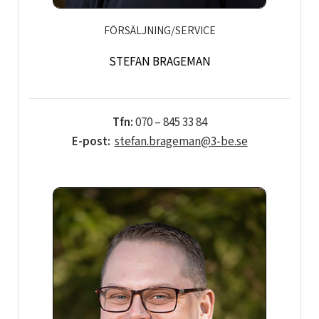
FÖRSÄLJNING/SERVICE
STEFAN BRAGEMAN
Tfn:
070 – 845 33 84
E-post:
stefan.brageman@3-be.se