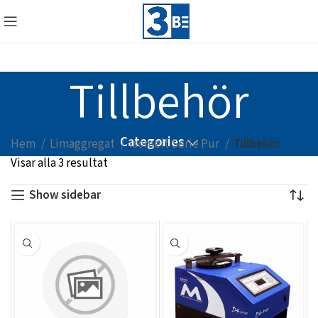
Tillbehör
Categories
Hem
Limaggregat
Isomelt Serie Pur
Tillbehör
Visar alla 3 resultat
Show sidebar