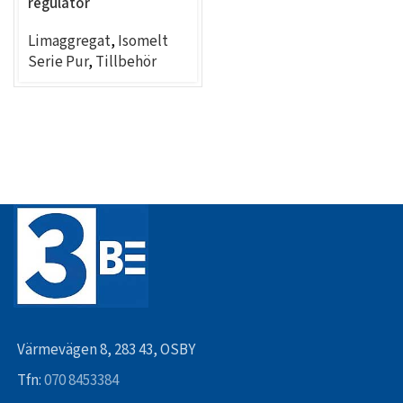
regulator
Limaggregat
,
Isomelt
Serie Pur
,
Tillbehör
Värmevägen 8, 283 43, OSBY
Tfn:
070 8453384