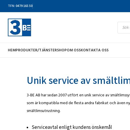
TFN
:
0479 165 50
HEM
PRODUKTER/TJÄNSTER
SHOP
OM OSS
KONTAKTA OSS
Unik service av smältl
3-BE AB har sedan 2007 utfört en unik service av smältlimssy
som är kompatibla med de flesta andra fabrikat och även ny
smältlimsutrustning.
Serviceavtal enligt kundens önskemål