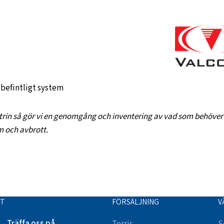
 befintligt system
trin så gör vi en genomgång och inventering av vad som behöver s
m och avbrott.
TT
FÖRSÄLJNING
V
Träffa oss på