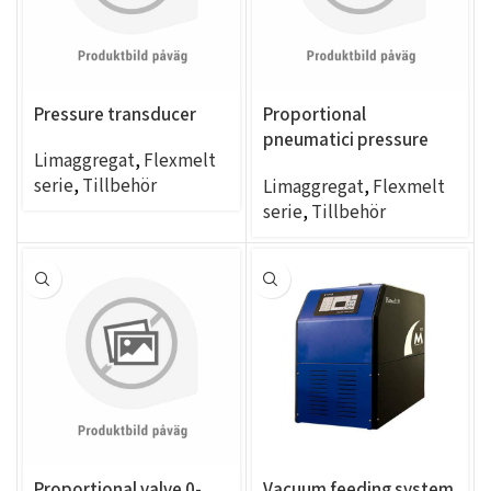
Pressure transducer
Proportional
pneumatici pressure
Limaggregat
,
Flexmelt
regulator
serie
,
Tillbehör
Limaggregat
,
Flexmelt
serie
,
Tillbehör
Proportional valve 0-
Vacuum feeding system