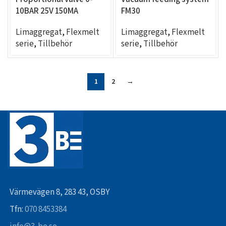
10BAR 25V 150MA
FM30
Limaggregat
,
Flexmelt
Limaggregat
,
Flexmelt
serie
,
Tillbehör
serie
,
Tillbehör
1
2
→
Värmevägen 8, 283 43, OSBY
Tfn:
070 8453384