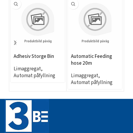
Adhesiv Storge Bin
Automatic Feeding
A
hose 20m
h
Limaggregat
,
Automat påfyllning
Limaggregat
,
L
Automat påfyllning
Au