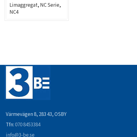
Limaggregat
,
NC Serie
,
NC4
Värmevägen 8, 283 43, OSBY
Tfn:
070 8453384
info@3-be.se