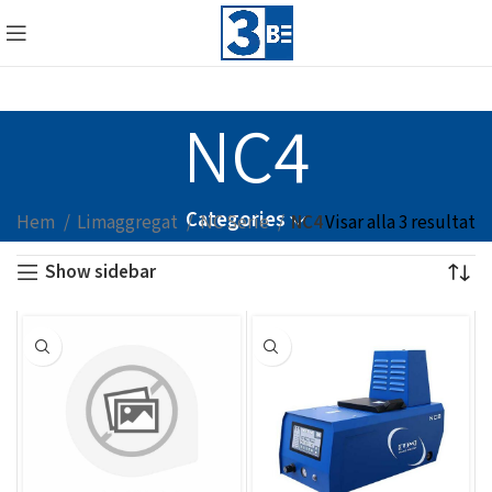
NC4
Categories
Hem
Limaggregat
NC Serie
NC4
Visar alla 3 resultat
Show sidebar