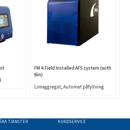
xit
FM 4 Field Installed AFS system (with
F
Bin)
s
4
Limaggregat
,
Automat påfyllning
L
ÅRA TJÄNSTER
KUNDSERVICE