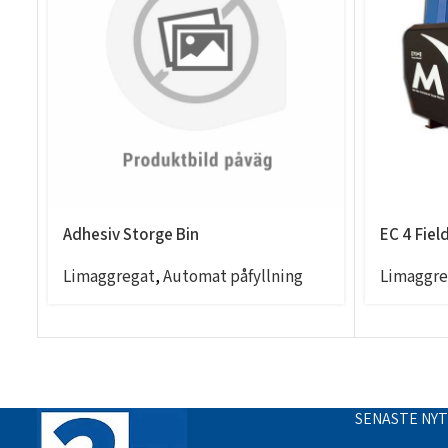
Adhesiv Storge Bin
EC 4 Fiel
Limaggregat
,
Automat påfyllning
Limaggre
SENASTE NY