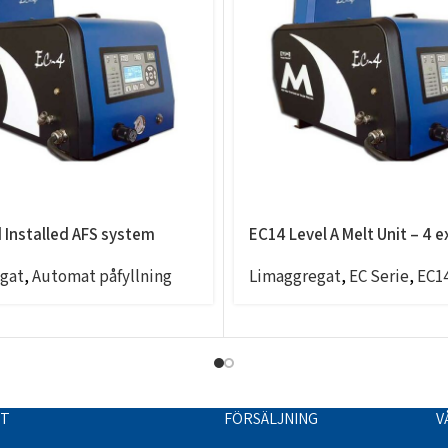
d Installed AFS system
EC14 Level A Melt Unit – 4 e
gat
,
Automat påfyllning
Limaggregat
,
EC Serie
,
EC1
TT
FÖRSÄLJNING
V