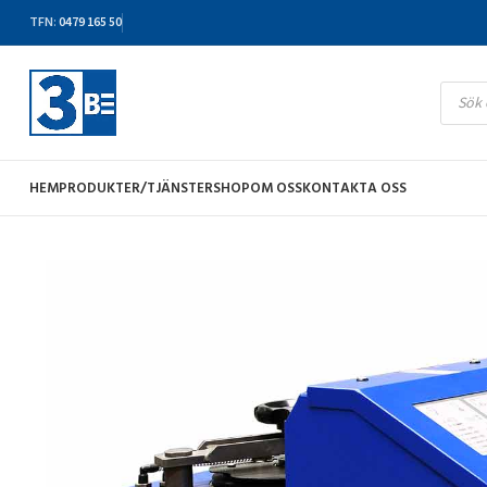
TFN
:
0479 165 50
HEM
PRODUKTER/TJÄNSTER
SHOP
OM OSS
KONTAKTA OSS