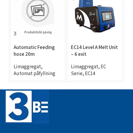
Automatic Feeding
EC14 Level A Melt Unit
EC
hose 20m
– 6 exit
– 
Limaggregat
,
Limaggregat
,
EC
L
Automat påfyllning
Serie
,
EC14
Se