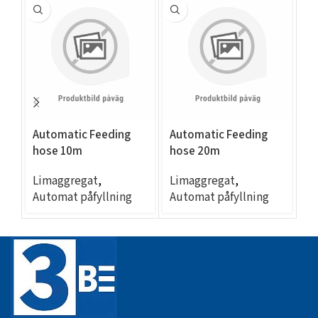
Automatic Feeding
Automatic Feeding
A
hose 10m
hose 20m
h
Limaggregat
,
Limaggregat
,
L
Automat påfyllning
Automat påfyllning
Au