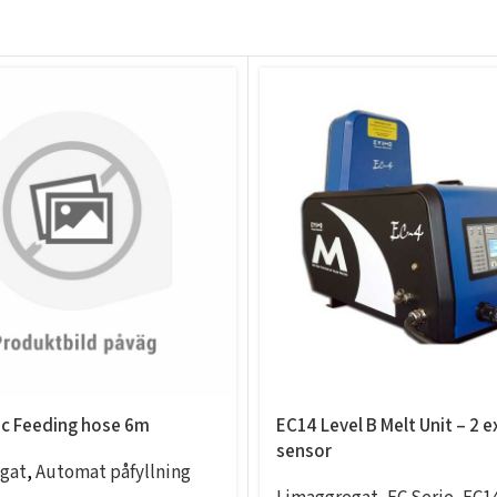
c Feeding hose 6m
EC14 Level B Melt Unit – 2 ex
sensor
gat
,
Automat påfyllning