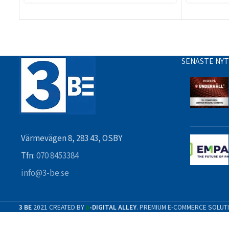
SENASTE NY
Värmevägen 8, 283 43, OSBY
Tfn:
070 8453384
info@3-be.se
3 BE
2021 CREATED BY
-DIGITAL ALLEY
. PREMIUM E-COMMERCE SOLUT
D