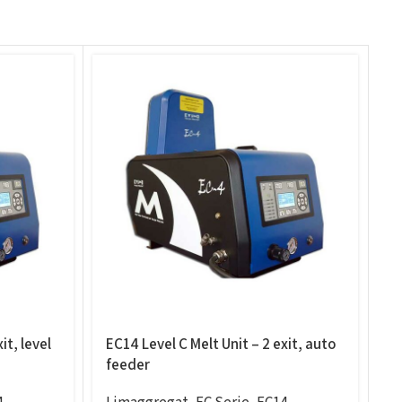
it, level
EC14 Level C Melt Unit – 2 exit, auto
E
feeder
s