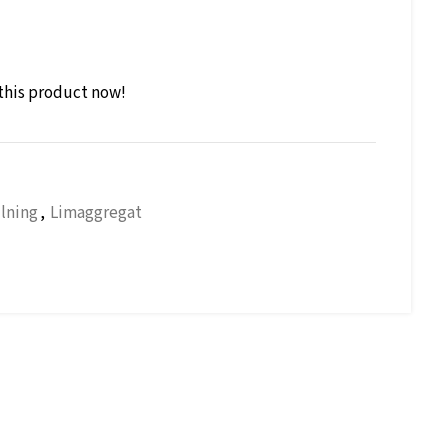
this product now!
lning
,
Limaggregat