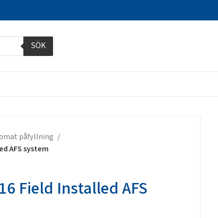
SÖK
omat påfyllning
lled AFS system
6 Field Installed AFS