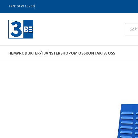
TFN
:
0479 165 50
HEM
PRODUKTER/TJÄNSTER
SHOP
OM OSS
KONTAKTA OSS