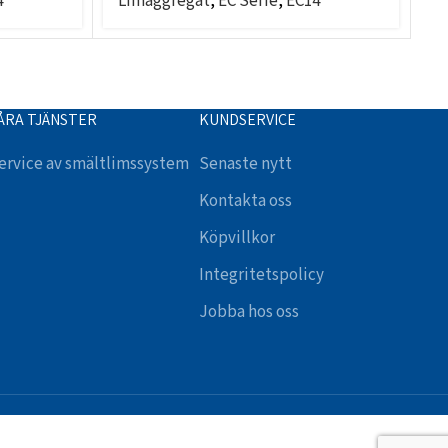
4
Limaggregat
,
EC Serie
,
EC14
L
ÅRA TJÄNSTER
KUNDSERVICE
ervice av smältlimssystem
Senaste nytt
Kontakta oss
Köpvillkor
Integritetspolicy
Jobba hos oss