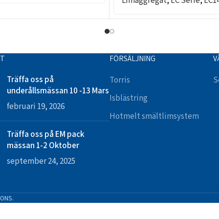
Limaggregat
,
EC Serie
,
EC1
TT
FÖRSÄLJNING
V
Träffa oss på
Torris
S
underållsmässan 10 -13 Mars
Isblästring
februari 19, 2026
Hotmelt smältlimsystem
Träffa oss på EM pack
mässan 1-2 Oktober
september 24, 2025
IONS.