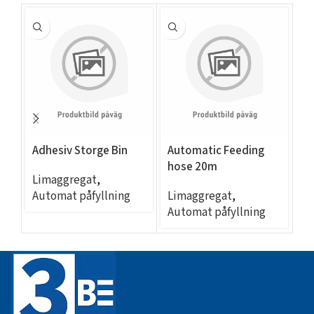
Adhesiv Storge Bin
Automatic Feeding
EC
hose 20m
– 
Limaggregat
,
Automat påfyllning
Limaggregat
,
L
Automat påfyllning
Se