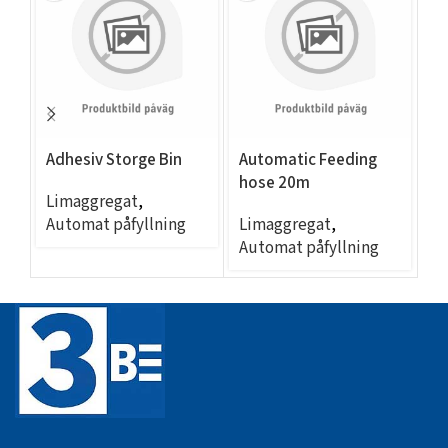
Adhesiv Storge Bin
Automatic Feeding
EC
hose 20m
– 
Limaggregat
,
Automat påfyllning
Limaggregat
,
L
Automat påfyllning
Se