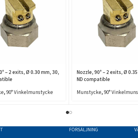
0° – 2 exits, Ø 0.30 mm, 30,
Nozzle, 90° – 2 exits, Ø 0.3
tible
ND compatible
ke
,
90° Vinkelmunstycke
Munstycke
,
90° Vinkelmun
TT
FÖRSÄLJNING
V