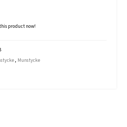
this product now!
8
nstycke
,
Munstycke