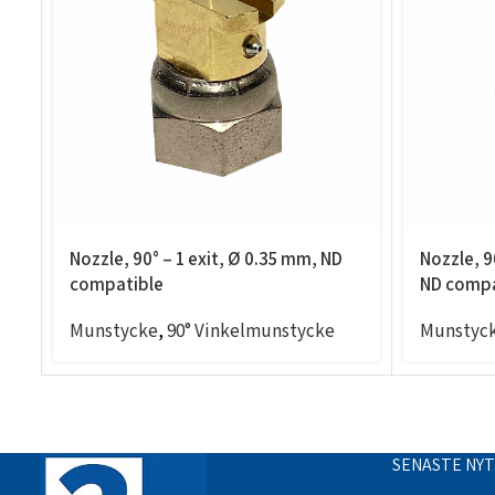
Nozzle, 90° – 1 exit, Ø 0.35 mm, ND
Nozzle, 9
compatible
ND compa
Munstycke
,
90° Vinkelmunstycke
Munstyc
SENASTE NY