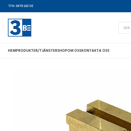
TFN
:
0479 165 50
HEM
PRODUKTER/TJÄNSTER
SHOP
OM OSS
KONTAKTA OSS