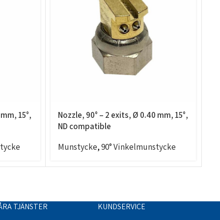
5 mm, 15°,
Nozzle, 90° – 2 exits, Ø 0.40 mm, 15°,
N
ND compatible
N
stycke
Munstycke
,
90° Vinkelmunstycke
M
ÅRA TJÄNSTER
KUNDSERVICE