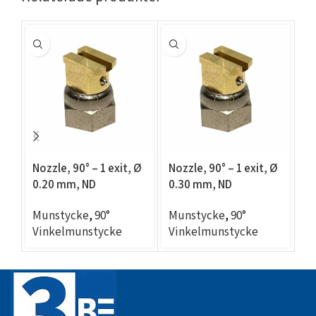
Nozzle, 90° – 1 exit, Ø
Nozzle, 90° – 1 exit, Ø
No
0.20 mm, ND
0.30 mm, ND
0
compatible
compatible
c
Munstycke
,
90°
Munstycke
,
90°
M
Vinkelmunstycke
Vinkelmunstycke
V