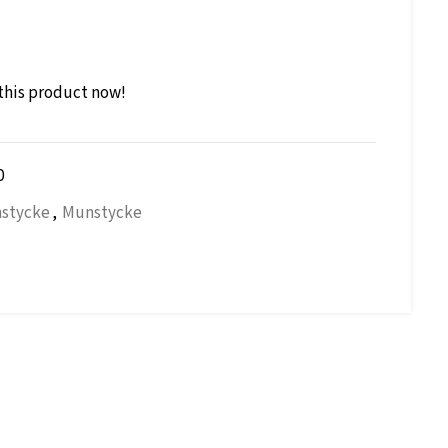
this product now!
0
nstycke
,
Munstycke