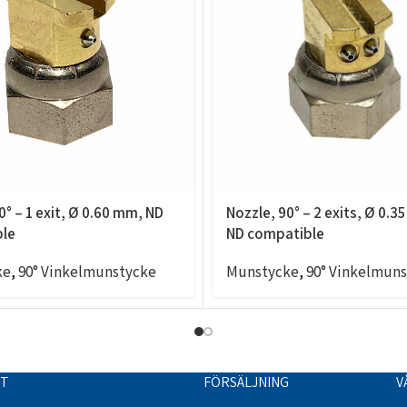
0° – 1 exit, Ø 0.60 mm, ND
Nozzle, 90° – 2 exits, Ø 0.3
le
ND compatible
ke
,
90° Vinkelmunstycke
Munstycke
,
90° Vinkelmun
TT
FÖRSÄLJNING
V