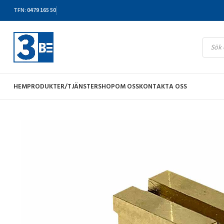
TFN
:
0479 165 50
HEM
PRODUKTER/TJÄNSTER
SHOP
OM OSS
KONTAKTA OSS