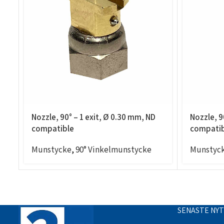
Nozzle, 90° – 1 exit, Ø 0.30 mm, ND
Nozzle, 9
compatible
compatib
Munstycke
,
90° Vinkelmunstycke
Munstyc
SENASTE NY