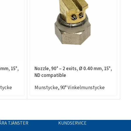
5 mm, 15°,
Nozzle, 90° – 2 exits, Ø 0.40 mm, 15°,
N
ND compatible
N
stycke
Munstycke
,
90° Vinkelmunstycke
M
ÅRA TJÄNSTER
KUNDSERVICE