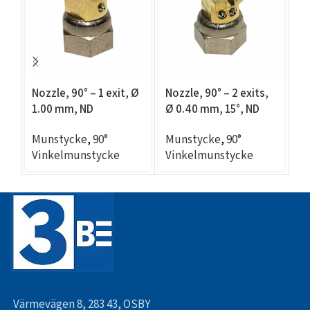
Nozzle, 90° – 1 exit, Ø
Nozzle, 90° – 2 exits,
No
1.00 mm, ND
Ø 0.40 mm, 15°, ND
Ø 
compatible
compatible
c
Munstycke
,
90°
Munstycke
,
90°
M
Vinkelmunstycke
Vinkelmunstycke
V
Värmevägen 8, 283 43, OSBY