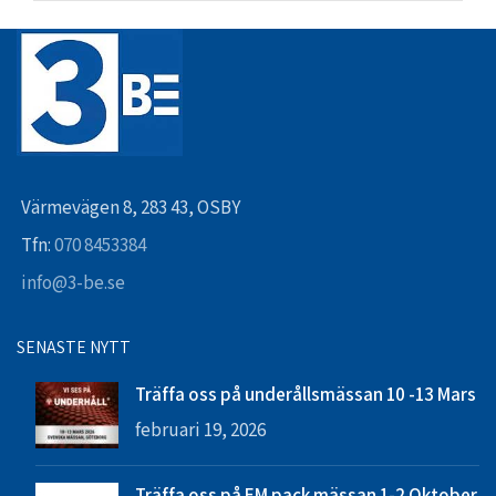
Värmevägen 8, 283 43, OSBY
Tfn:
070 8453384
info@3-be.se
SENASTE NYTT
Träffa oss på underållsmässan 10 -13 Mars
februari 19, 2026
Träffa oss på EM pack mässan 1-2 Oktober