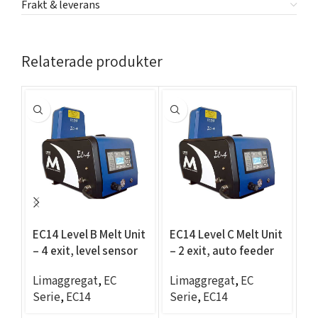
Frakt & leverans
Relaterade produkter
EC14 Level B Melt Unit
EC14 Level C Melt Unit
EC
– 4 exit, level sensor
– 2 exit, auto feeder
2 
p
Limaggregat
,
EC
Limaggregat
,
EC
L
Serie
,
EC14
Serie
,
EC14
Se