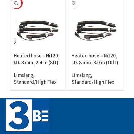
HOT
Heated hose – Ni120,
Heated hose – Ni120,
He
I.D. 8 mm, 2.4 m (8ft)
I.D. 8 mm, 3.0 m (10ft)
I.
Limslang
,
Limslang
,
L
Standard/High Flex
Standard/High Flex
St