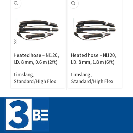
Heated hose – Ni120,
Heated hose – Ni120,
He
I.D. 8 mm, 0.6 m (2ft)
I.D. 8 mm, 1.8 m (6ft)
I.
Limslang
,
Limslang
,
L
Standard/High Flex
Standard/High Flex
St