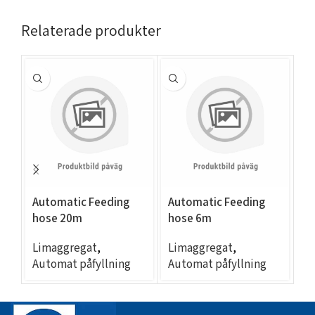
Relaterade produkter
Automatic Feeding
Automatic Feeding
EC
hose 20m
hose 6m
A
Limaggregat
,
Limaggregat
,
L
Automat påfyllning
Automat påfyllning
Au