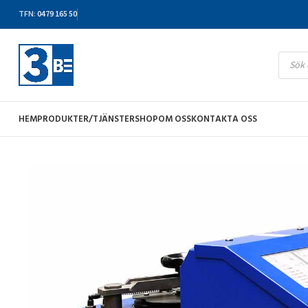
TFN
:
0479 165 50
HEM
PRODUKTER/TJÄNSTER
SHOP
OM OSS
KONTAKTA OSS