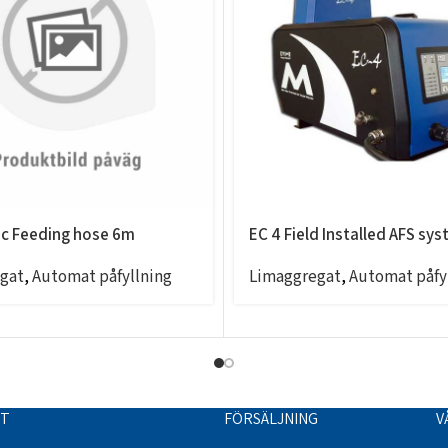
c Feeding hose 6m
EC 4 Field Installed AFS sy
gat
,
Automat påfyllning
Limaggregat
,
Automat påfy
TT
FÖRSÄLJNING
V