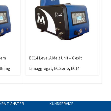
stem
EC14 Level A Melt Unit – 6 exit
E
f
llning
Limaggregat
,
EC Serie
,
EC14
L
ÅRA TJÄNSTER
KUNDSERVICE