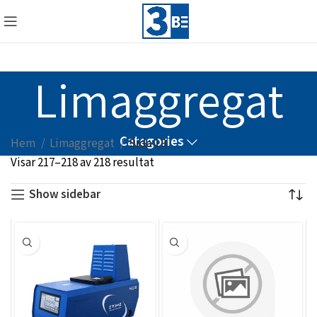
Limaggregat
Categories
Hem
Limaggregat
Sida 19
Visar 217–218 av 218 resultat
Show sidebar