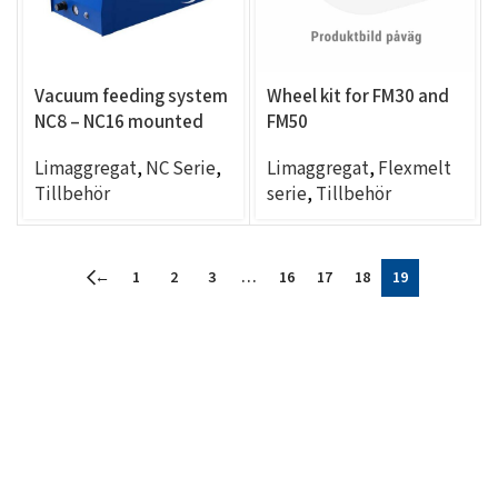
Vacuum feeding system
Wheel kit for FM30 and
NC8 – NC16 mounted
FM50
Limaggregat
,
NC Serie
,
Limaggregat
,
Flexmelt
Tillbehör
serie
,
Tillbehör
←
1
2
3
…
16
17
18
19