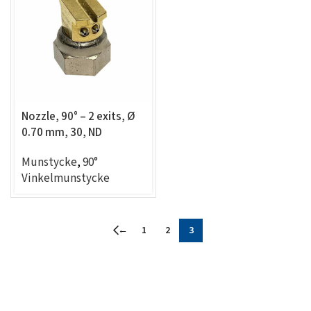
Nozzle, 90° – 2 exits, Ø
0.70 mm, 30, ND
compatible
Munstycke
,
90°
Vinkelmunstycke
←
1
2
3