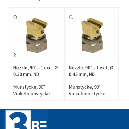
Nozzle, 90° – 1 exit, Ø
Nozzle, 90° – 1 exit, Ø
No
0.30 mm, ND
0.45 mm, ND
1
compatible
compatible
c
Munstycke
,
90°
Munstycke
,
90°
M
Vinkelmunstycke
Vinkelmunstycke
V