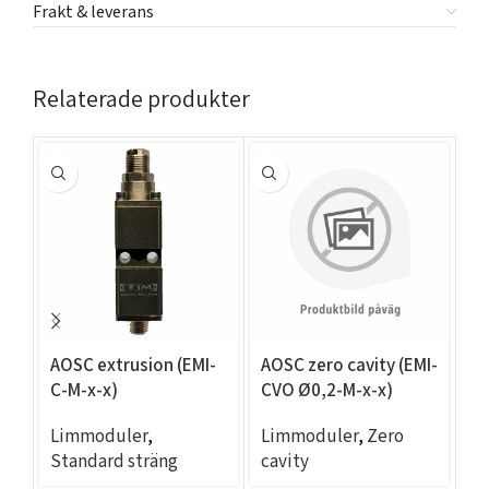
Frakt & leverans
Relaterade produkter
AOSC extrusion (EMI-
AOSC zero cavity (EMI-
AO
C-M-x-x)
CVO Ø0,2-M-x-x)
CV
Limmoduler
,
Limmoduler
,
Zero
L
Standard sträng
cavity
ca