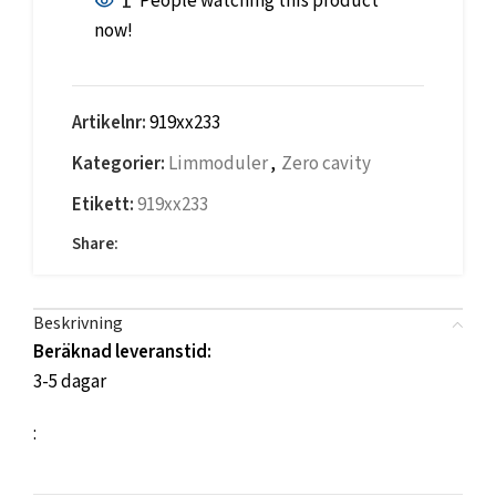
1
People watching this product
now!
Artikelnr:
919xx233
Kategorier:
Limmoduler
,
Zero cavity
Etikett:
919xx233
Share:
Beskrivning
Beräknad leveranstid:
3-5 dagar
: