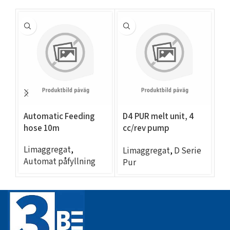
Automatic Feeding
D4 PUR melt unit, 4
EC
hose 10m
cc/rev pump
– 
(53lb(24kg)/hr, 2 exit
Limaggregat
,
L
Limaggregat
,
D Serie
Ni 120)
Automat påfyllning
Se
Pur