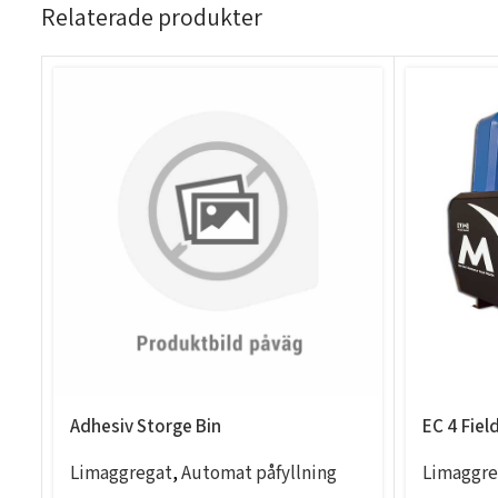
Relaterade produkter
Adhesiv Storge Bin
EC 4 Fiel
Limaggregat
,
Automat påfyllning
Limaggre