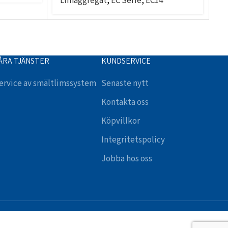
Limaggregat
,
EC Serie
,
EC14
L
ÅRA TJÄNSTER
KUNDSERVICE
ervice av smältlimssystem
Senaste nytt
Kontakta oss
Köpvillkor
Integritetspolicy
Jobba hos oss