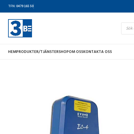
TFN
:
0479 165 50
HEM
PRODUKTER/TJÄNSTER
SHOP
OM OSS
KONTAKTA OSS