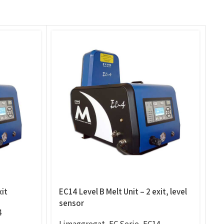
xit
EC14 Level B Melt Unit – 2 exit, level
E
sensor
s
4