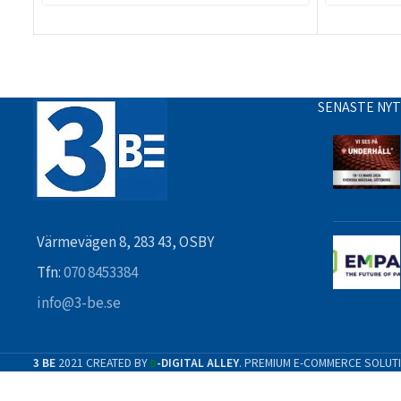
SENASTE NY
Värmevägen 8, 283 43, OSBY
Tfn:
070 8453384
info@3-be.se
3 BE
2021 CREATED BY
-DIGITAL ALLEY
. PREMIUM E-COMMERCE SOLUT
D