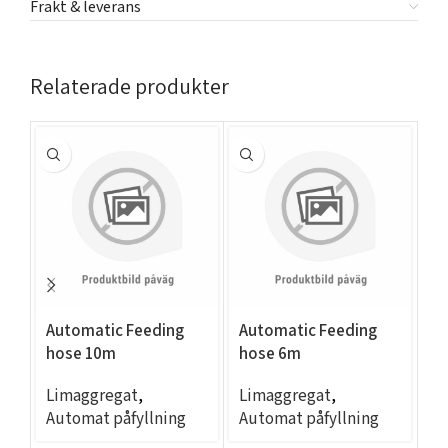
Frakt & leverans
Relaterade produkter
Automatic Feeding
Automatic Feeding
EC
hose 10m
hose 6m
A
Limaggregat
,
Limaggregat
,
L
Automat påfyllning
Automat påfyllning
Au