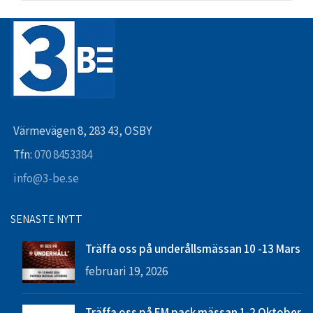
Värmevägen 8, 283 43, OSBY
Tfn:
070 8453384
info@3-be.se
SENASTE NYTT
Träffa oss på underållsmässan 10 -13 Mars
februari 19, 2026
Träffa oss på EM pack mässan 1-2 Oktober