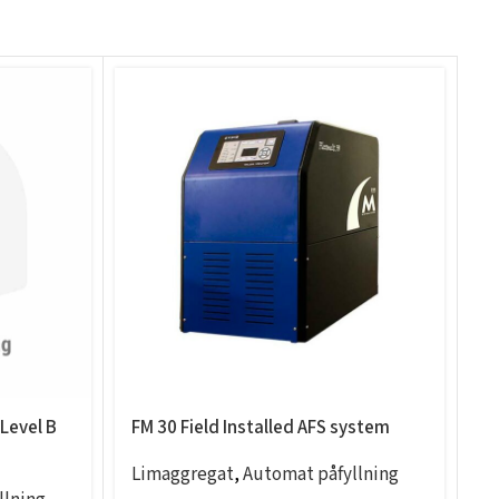
Level B
FM 30 Field Installed AFS system
F
B
Limaggregat
,
Automat påfyllning