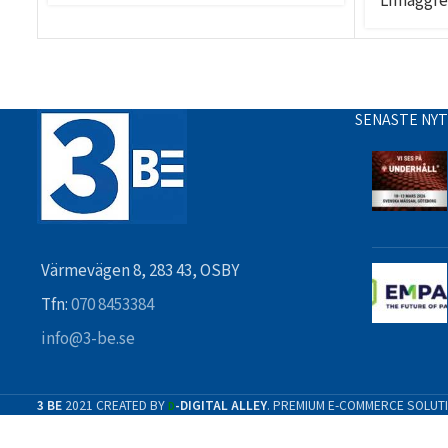
Limaggre
SENASTE NY
Värmevägen 8, 283 43, OSBY
Tfn:
070 8453384
info@3-be.se
3 BE
2021 CREATED BY
-DIGITAL ALLEY
. PREMIUM E-COMMERCE SOLUT
D