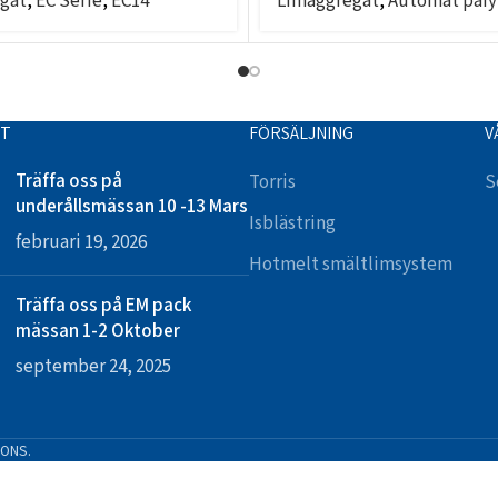
gat
,
EC Serie
,
EC14
Limaggregat
,
Automat påfy
TT
FÖRSÄLJNING
V
Träffa oss på
Torris
S
underållsmässan 10 -13 Mars
Isblästring
februari 19, 2026
Hotmelt smältlimsystem
Träffa oss på EM pack
mässan 1-2 Oktober
september 24, 2025
IONS.