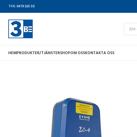
TFN
:
0479 165 50
HEM
PRODUKTER/TJÄNSTER
SHOP
OM OSS
KONTAKTA OSS