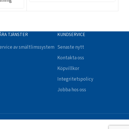
llning
L
ÅRA TJÄNSTER
KUNDSERVICE
ervice av smältlimssystem
Senaste nytt
Kontakta oss
Köpvillkor
Integritetspolicy
Jobba hos oss