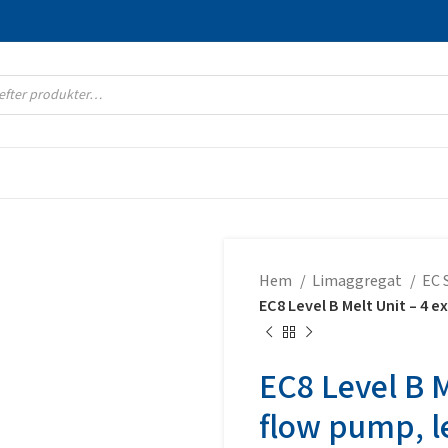
Hem
Limaggregat
EC 
EC8 Level B Melt Unit – 4 e
EC8 Level B M
flow pump, l