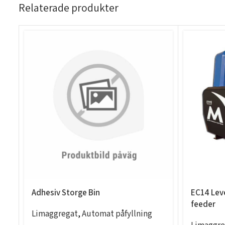
Relaterade produkter
Adhesiv Storge Bin
EC14 Leve
feeder
Limaggregat
,
Automat påfyllning