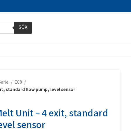
SÖK
Serie
EC8
xit, standard flow pump, level sensor
elt Unit – 4 exit, standard
evel sensor