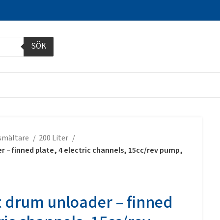
SÖK
smältare
200 Liter
 – finned plate, 4 electric channels, 15cc/rev pump,
 drum unloader – finned