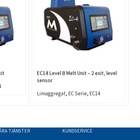
xit
EC14 Level B Melt Unit – 2 exit, level
E
sensor
s
4
Limaggregat
,
EC Serie
,
EC14
L
ÅRA TJÄNSTER
KUNDSERVICE