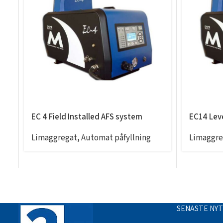
EC 4 Field Installed AFS system
EC14 Leve
Limaggregat
,
Automat påfyllning
Limaggre
SENASTE NY