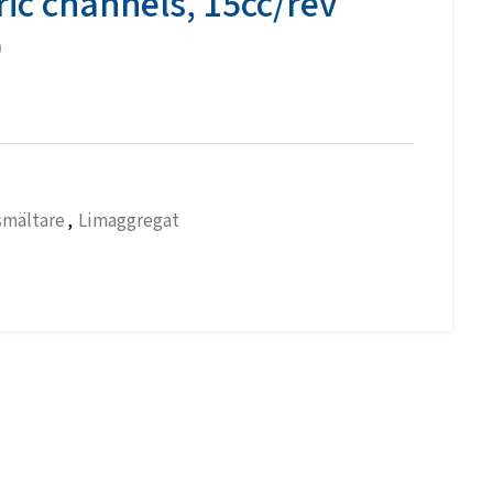
tric channels, 15cc/rev
0
smältare
,
Limaggregat