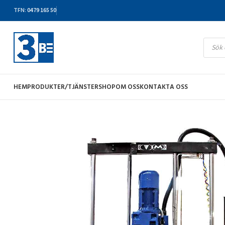
TFN
:
0479 165 50
HEM
PRODUKTER/TJÄNSTER
SHOP
OM OSS
KONTAKTA OSS