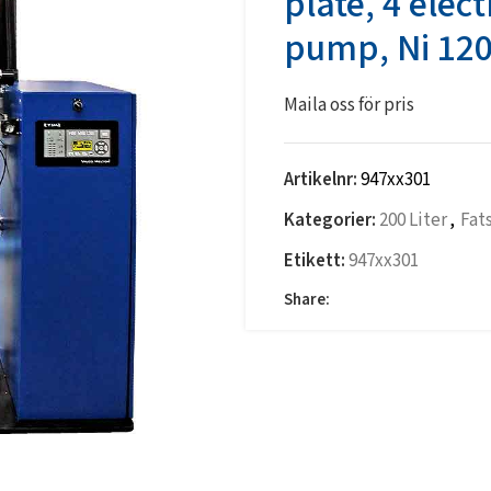
plate, 4 elec
pump, Ni 12
Maila oss för pris
Artikelnr:
947xx301
Kategorier:
200 Liter
,
Fat
Etikett:
947xx301
Share: