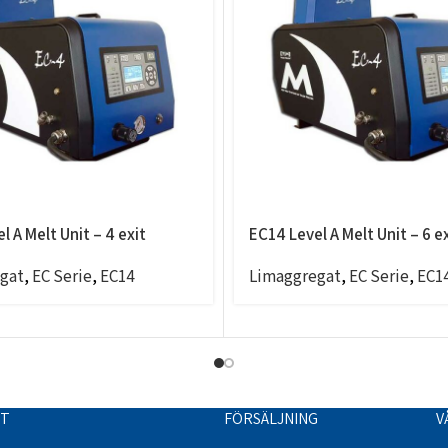
l A Melt Unit – 4 exit
EC14 Level A Melt Unit – 6 e
gat
,
EC Serie
,
EC14
Limaggregat
,
EC Serie
,
EC1
TT
FÖRSÄLJNING
V