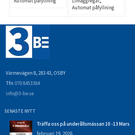
Automat påfyllning
Limaggregat
,
L
Automat påfyllning
Se
Värmevägen 8, 283 43, OSBY
Tfn:
070 8453384
info@3-be.se
SENASTE NYTT
Träffa oss på underållsmässan 10 -13 Mars
februari 19, 2026