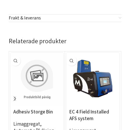
Frakt & leverans
Relaterade produkter
Adhesiv Storge Bin
EC 4 Field Installed
EC
AFS system
– 
Limaggregat
,