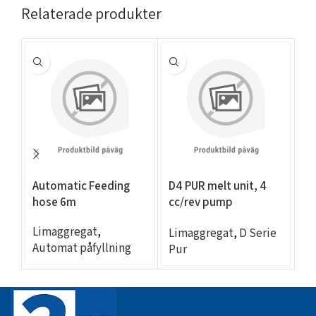
Relaterade produkter
Automatic Feeding
D4 PUR melt unit, 4
EC
hose 6m
cc/rev pump
A
(53lb(24kg)/hr, 2 exit
Limaggregat
,
L
Limaggregat
,
D Serie
Ni 120)
Automat påfyllning
Au
Pur