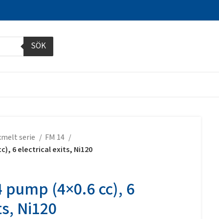
SÖK
xmelt serie
FM 14
c), 6 electrical exits, Ni120
 4 pump (4×0.6 cc), 6
ts, Ni120