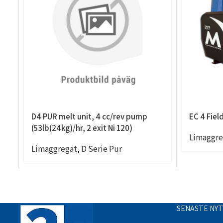
D4 PUR melt unit, 4 cc/rev pump
EC 4 Fiel
(53lb(24kg)/hr, 2 exit Ni 120)
Limaggre
Limaggregat
,
D Serie Pur
SENASTE NY