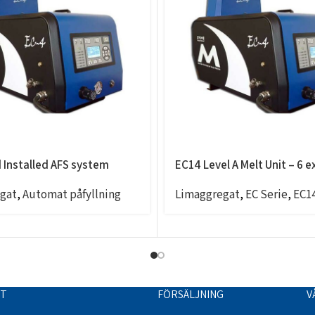
d Installed AFS system
EC14 Level A Melt Unit – 6 e
gat
,
Automat påfyllning
Limaggregat
,
EC Serie
,
EC1
TT
FÖRSÄLJNING
V