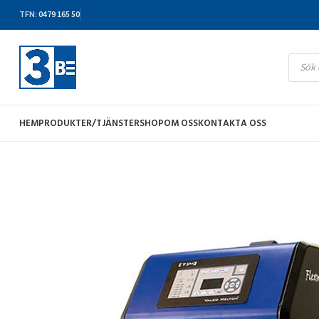
TFN
:
0479 165 50
HEM
PRODUKTER/TJÄNSTER
SHOP
OM OSS
KONTAKTA OSS