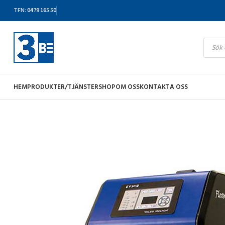
TFN
:
0479 165 50
HEM
PRODUKTER/TJÄNSTER
SHOP
OM OSS
KONTAKTA OSS