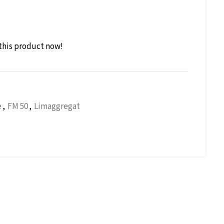
this product now!
e
,
FM 50
,
Limaggregat