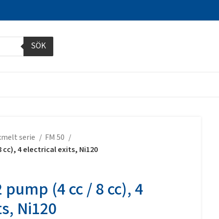
SÖK
xmelt serie
FM 50
8 cc), 4 electrical exits, Ni120
2 pump (4 cc / 8 cc), 4
ts, Ni120