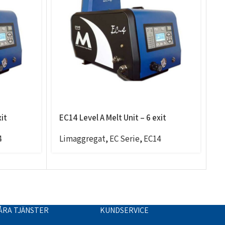
xit
EC14 Level A Melt Unit – 6 exit
E
f
4
Limaggregat
,
EC Serie
,
EC14
L
ÅRA TJÄNSTER
KUNDSERVICE