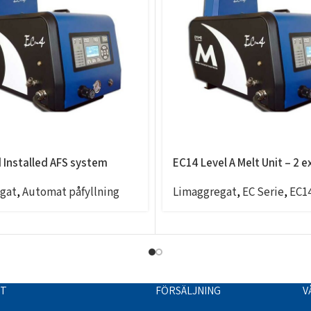
d Installed AFS system
EC14 Level A Melt Unit – 2 e
gat
,
Automat påfyllning
Limaggregat
,
EC Serie
,
EC1
TT
FÖRSÄLJNING
V