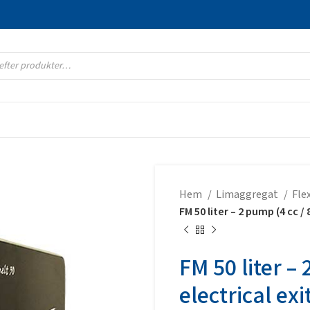
Hem
Limaggregat
Fle
FM 50 liter – 2 pump (4 cc / 
FM 50 liter – 
electrical exi