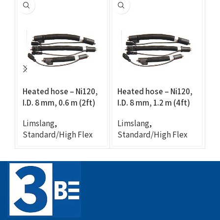
Heated hose – Ni120,
Heated hose – Ni120,
H
I.D. 8 mm, 0.6 m (2ft)
I.D. 8 mm, 1.2 m (4ft)
wa
I.
Limslang
,
Limslang
,
L
Standard/High Flex
Standard/High Flex