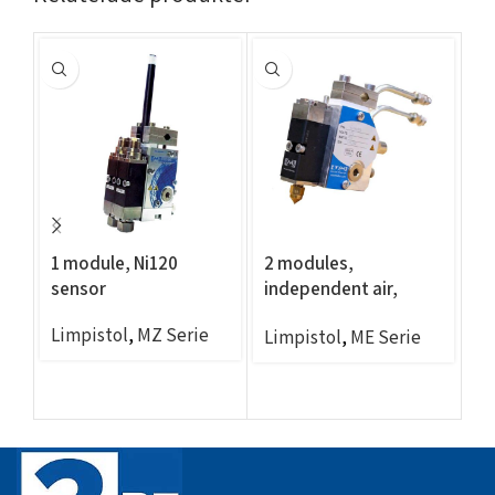
1 module, Ni120
2 modules,
4
sensor
independent air,
in
AOAC, 22,3mm/1,4in
A
Limpistol
,
MZ Serie
Limpistol
,
ME Serie
Li
centers, Ni120 sensor
ce