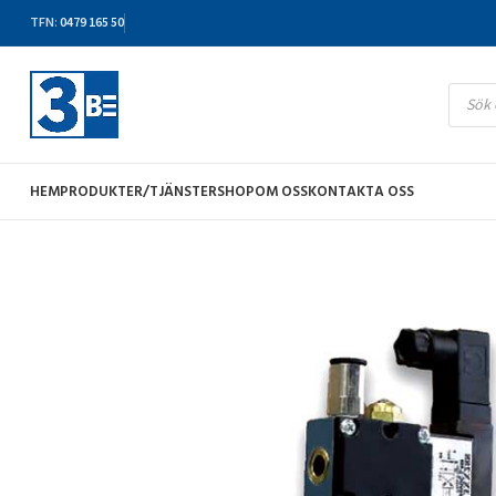
TFN
:
0479 165 50
HEM
PRODUKTER/TJÄNSTER
SHOP
OM OSS
KONTAKTA OSS