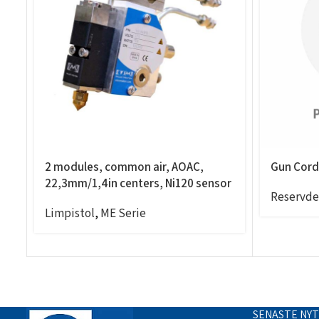
2 modules, common air, AOAC,
Gun Cords
22,3mm/1,4in centers, Ni120 sensor
Reservde
Limpistol
,
ME Serie
SENASTE NY