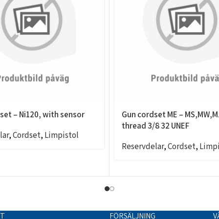
et – Ni120, with sensor
Gun cordset ME – MS,MW,M
thread 3/8 32 UNEF
lar
,
Cordset
,
Limpistol
Reservdelar
,
Cordset
,
Limpi
TT
FÖRSÄLJNING
V