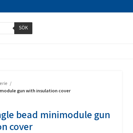
SÖK
erie
module gun with insulation cover
ngle bead minimodule gun
on cover