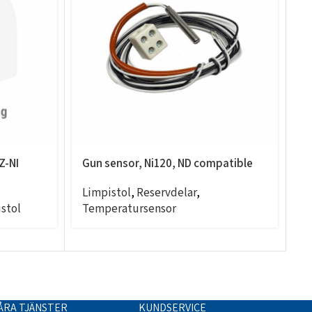
Z-NI
Gun sensor, Ni120, ND compatible
M
Limpistol
,
Reservdelar
,
L
stol
Temperatursensor
ÅRA TJÄNSTER
KUNDSERVICE