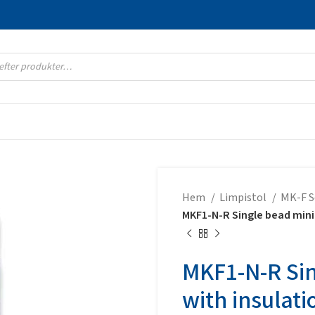
Hem
Limpistol
MK-F S
MKF1-N-R Single bead mini
MKF1-N-R Si
with insulati