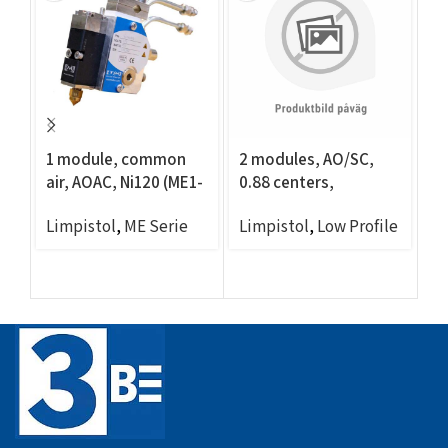
1 module, common
2 modules, AO/SC,
Gu
air, AOAC, Ni120 (ME1-
0.88 centers,
c
XXX-MXN)
common air
Li
Limpistol
,
ME Serie
Limpistol
,
Low Profile
Re
T