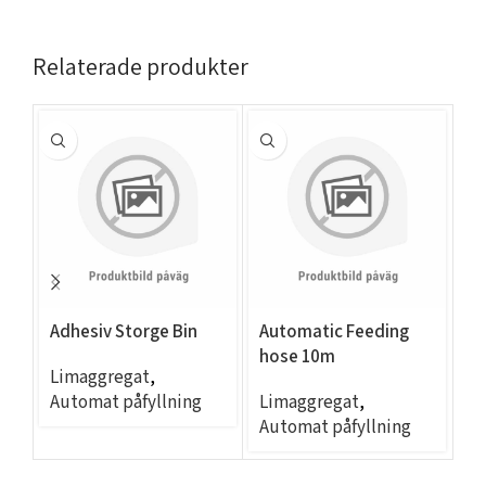
Relaterade produkter
Adhesiv Storge Bin
Automatic Feeding
D4
hose 10m
c
Limaggregat
,
(5
Automat påfyllning
Limaggregat
,
L
Ni
Automat påfyllning
P