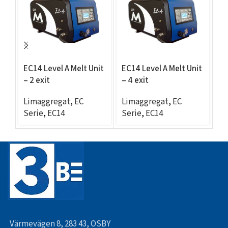
EC14 Level A Melt Unit
EC14 Level A Melt Unit
EC
– 2 exit
– 4 exit
– 
Limaggregat
,
EC
Limaggregat
,
EC
L
Serie
,
EC14
Serie
,
EC14
Se
Värmevägen 8, 283 43, OSBY