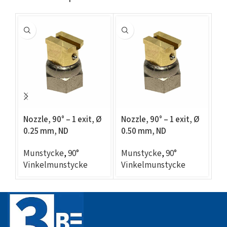
Nozzle, 90° – 1 exit, Ø
Nozzle, 90° – 1 exit, Ø
No
0.25 mm, ND
0.50 mm, ND
Ø 
compatible
compatible
c
Munstycke
,
90°
Munstycke
,
90°
M
Vinkelmunstycke
Vinkelmunstycke
V