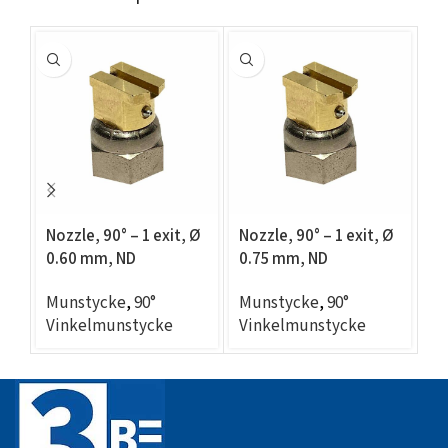
Nozzle, 90° – 1 exit, Ø
Nozzle, 90° – 1 exit, Ø
No
0.60 mm, ND
0.75 mm, ND
Ø 
compatible
compatible
c
Munstycke
,
90°
Munstycke
,
90°
M
Vinkelmunstycke
Vinkelmunstycke
V