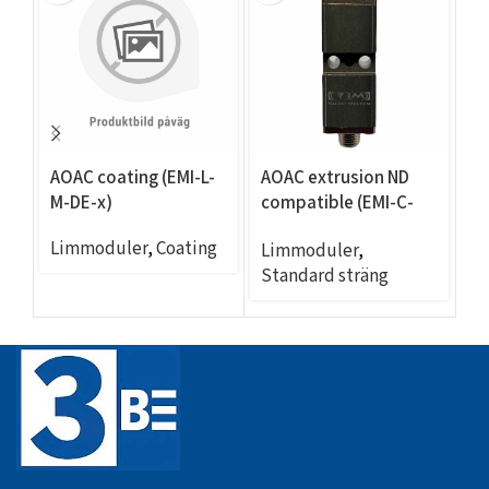
AOAC coating (EMI-L-
AOAC extrusion ND
AO
M-DE-x)
compatible (EMI-C-
C
DEN-DEN-x)
Limmoduler
,
Coating
Limmoduler
,
L
Standard sträng
ca