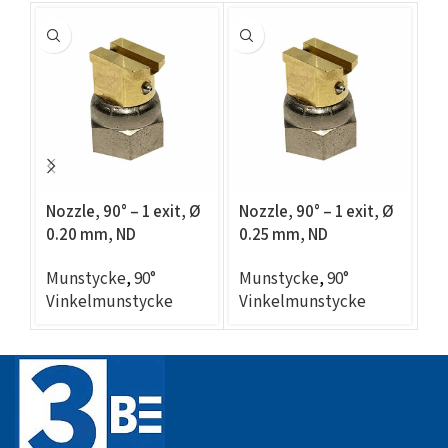
Nozzle, 90° – 1 exit, Ø
Nozzle, 90° – 1 exit, Ø
No
0.20 mm, ND
0.25 mm, ND
0
compatible
compatible
c
Munstycke
,
90°
Munstycke
,
90°
M
Vinkelmunstycke
Vinkelmunstycke
V